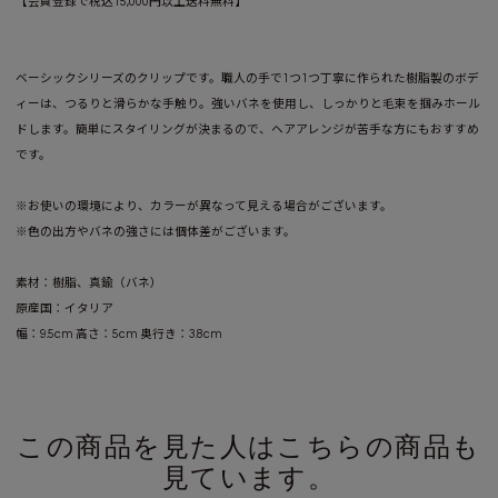
【会員登録で税込15,000円以上送料無料】
ベーシックシリーズのクリップです。職人の手で1つ1つ丁寧に作られた樹脂製のボデ
ィーは、つるりと滑らかな手触り。強いバネを使用し、しっかりと毛束を掴みホール
ドします。簡単にスタイリングが決まるので、ヘアアレンジが苦手な方にもおすすめ
です。
※お使いの環境により、カラーが異なって見える場合がございます。
※色の出方やバネの強さには個体差がございます。
素材：樹脂、真鍮（バネ）
原産国：イタリア
幅：9.5cm 高さ：5cm 奥行き：3.8cm
この商品を見た人はこちらの商品も
見ています。