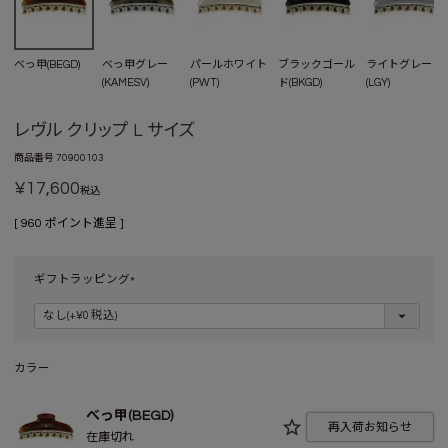
べっ甲(BEGD)
べっ甲グレー
パールホワイト
ブラックゴール
ライトグレー
(KAMESV)
(PWT)
ド(BKGD)
(LGY)
レヴル クリップ L サイズ
商品番号
70900103
¥
17,600
税込
[
960
ポイント進呈 ]
ギフトラッピング
(
必
須
)
カラー
べっ甲(BEGD)
再入荷お知らせ
在庫切れ