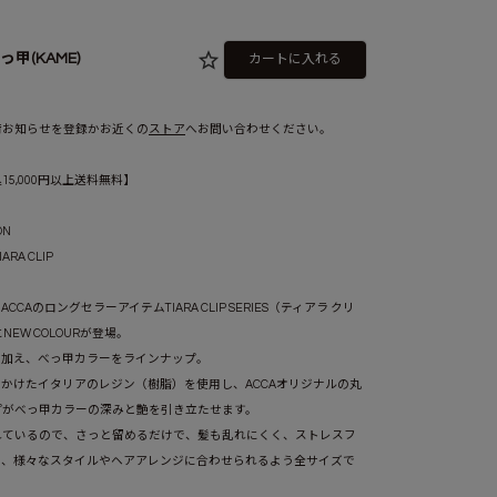
っ甲(KAME)
カートに入れる
べっ甲ブラック(BKKAME)
荷お知らせを登録かお近くの
ストア
へお問い合わせください。
5,000円以上送料無料】
ON
IARA CLIP
CAのロングセラーアイテムTIARA CLIP SERIES（ティアラ クリ
NEW COLOURが登場。
ラック
べっ甲ブラック
グレージュ(GYG)
グレージュ(GYG)
べっ甲(KAM
グレージュ(GYG)
(BKKAME)
に加え、べっ甲カラーをラインナップ。
かけたイタリアのレジン（樹脂）を使用し、ACCAオリジナルの丸
プがべっ甲カラーの深みと艶を引き立たせます。
れているので、さっと留めるだけで、髪も乱れにくく、ストレスフ
ら、様々なスタイルやヘアアレンジに合わせられるよう全サイズで