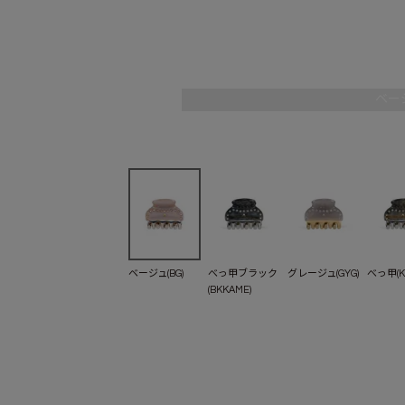
ベージ
ベージュ(BG)
べっ甲ブラック
グレージュ(GYG)
べっ甲(K
(BKKAME)