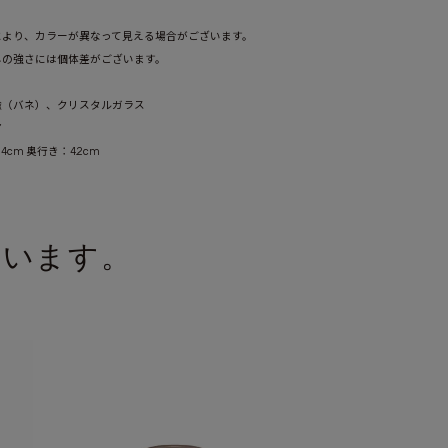
により、カラーが異なって見える場合がございます。
ネの強さには個体差がございます。
鍮（バネ）、クリスタルガラス
ア
4cm 奥行き：4.2cm
ています。