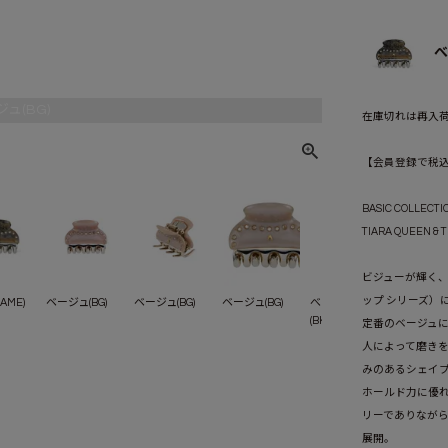
べ
ュ(BG)
在庫切れは再入
【会員登録で税込1
BASIC COLLECTI
TIARA QUEEN & T
ビジューが輝く、AC
ップ シリーズ）に
AME)
ベージュ(BG)
ベージュ(BG)
ベージュ(BG)
べっ甲ブラック
べっ甲ブ
(BKKAME)
(BKKAME)
定番のベージュ
人によって磨きを
みのあるシェイ
ホールド力に優
リーでありなが
展開。