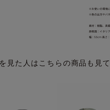
※お使いの環境
※色の出方やバ
素材：樹脂、真
原産国：イタリ
幅：5.5cm 高さ：
を見た人はこちらの商品も見