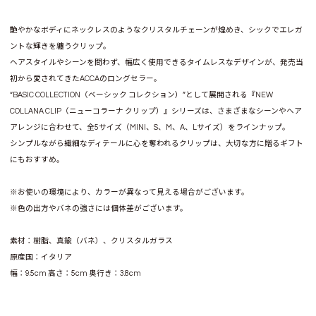
艶やかなボディにネックレスのようなクリスタルチェーンが煌めき、シックでエレガ
ントな輝きを纏うクリップ。
ヘアスタイルやシーンを問わず、幅広く使用できるタイムレスなデザインが、発売当
初から愛されてきたACCAのロングセラー。
“BASIC COLLECTION（ベーシック コレクション）”として展開される『NEW
COLLANA CLIP（ニューコラーナ クリップ）』シリーズは、さまざまなシーンやヘア
アレンジに合わせて、全5サイズ（MINI、S、M、A、Lサイズ）をラインナップ。
シンプルながら繊細なディテールに心を奪われるクリップは、大切な方に贈るギフト
にもおすすめ。
※お使いの環境により、カラーが異なって見える場合がございます。
※色の出方やバネの強さには個体差がございます。
素材：樹脂、真鍮（バネ）、クリスタルガラス
原産国：イタリア
幅：9.5cm 高さ：5cm 奥行き：3.8cm