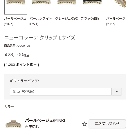
パールベージュ
パールホワイト
グレージュ(GYG)
ブラック(BK)
パールベージュ
(MINK)
(PWT)
(MINK)
ニューコラーナ クリップ Lサイズ
商品番号
70900108
¥
23,100
税込
[
1,260
ポイント進呈 ]
ギフトラッピング
(
必
須
)
カラー
パールベージュ(MINK)
再入荷お知らせ
在庫切れ