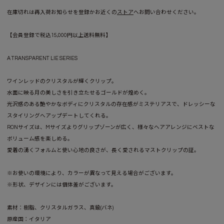
在庫切れは再入荷お知らせを登録かお近くの
ストア
へお問い合わせください。
【会員登録で税込15,000円以上送料無料】
A TRANSPARENT LIE SERIES
ワインレッドのクリスタルが輝くクリップ。
水面に映る月の美しさを引き立たせるゴールドが煌めく。
光沢感のある艶やかなボディにクリスタルの存在感がミステリアスで、ドレッシーな
スタイリングへアップデートしてくれる。
RONサイズは、Mサイズよりグリップゾーンが広く、様々なヘアアレンジにベストな
ボリューム感を楽しめる。
愛着の湧くフォルムと使い心地の良さが、長く愛されるマストクリップの証。
※お使いの環境により、カラーが異なって見える場合がございます。
※形状、デザインには個体差がございます。
素材：樹脂、クリスタルガラス、真鍮(バネ)
原産国：イタリア