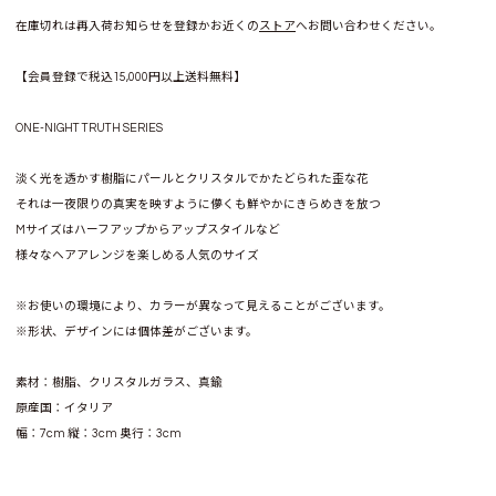
在庫切れは再入荷お知らせを登録かお近くの
ストア
へお問い合わせください。
【会員登録で税込15,000円以上送料無料】
ONE-NIGHT TRUTH SERIES
淡く光を透かす樹脂にパールとクリスタルでかたどられた歪な花
それは一夜限りの真実を映すように儚くも鮮やかにきらめきを放つ
Mサイズはハーフアップからアップスタイルなど
様々なヘアアレンジを楽しめる人気のサイズ
※お使いの環境により、カラーが異なって見えることがございます。
※形状、デザインには個体差がございます。
素材：樹脂、クリスタルガラス、真鍮
原産国：イタリア
幅：7cm 縦：3cm 奥行：3cm