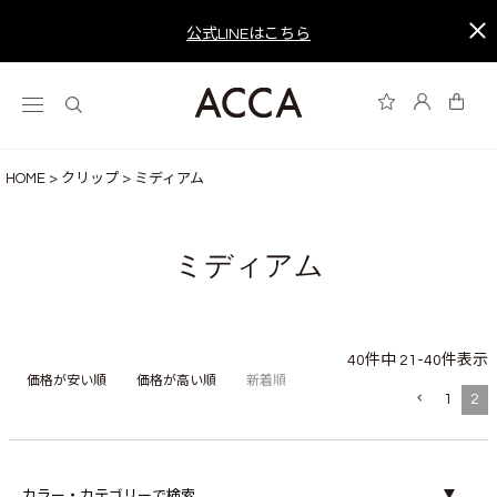
公式LINEはこちら
HOME
クリップ
ミディアム
ミディアム
40
件中
21
-
40
件表示
価格が安い順
価格が高い順
新着順
1
2
カラー・カテゴリーで検索