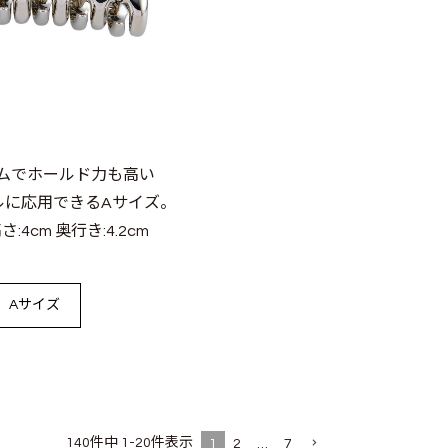
ムでホールド力も高い
ルに応用できるAサイズ。
高さ:4cm 奥行き:4.2cm
Aサイズ
140
件中
1
-
20
件表示
1
2
…
7