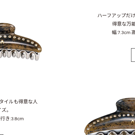
ハーフアップだ
得意な万
幅:7.3cm 
タイルも得意な人
イズ。
奥行き:3.8cm