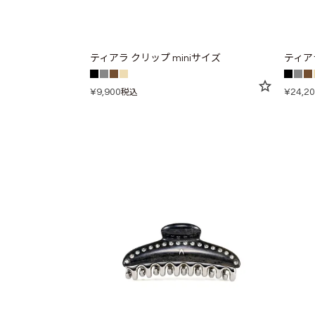
ティアラ クリップ miniサイズ
ティア
¥
9,900
¥
24,2
税込