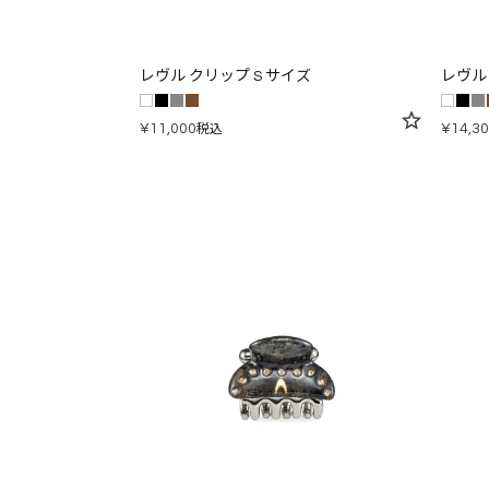
レヴル クリップ S サイズ
レヴル
¥
11,000
¥
14,3
税込