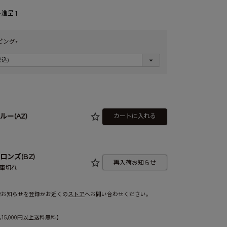
進呈 ]
ピング
(
必
須
)
ルー(AZ)
カートに入れる
ロンズ(BZ)
再入荷お知らせ
庫切れ
荷お知らせを登録かお近くの
ストア
へお問い合わせください。
5,000円以上送料無料】