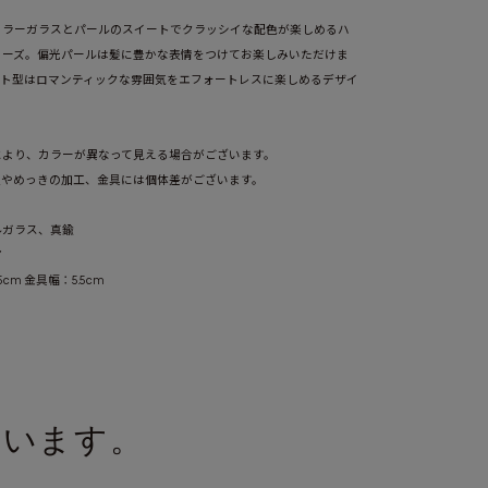
カラーガラスとパールのスイートでクラッシイな配色が楽しめるハ
リーズ。偏光パールは髪に豊かな表情をつけてお楽しみいただけま
ート型はロマンティックな雰囲気をエフォートレスに楽しめるデザイ
ブロンズ(BZ)
により、カラーが異なって見える場合がございます。
置やめっきの加工、金具には個体差がございます。
ルガラス、真鍮
ア
.5cm 金具幅：5.5cm
ています。