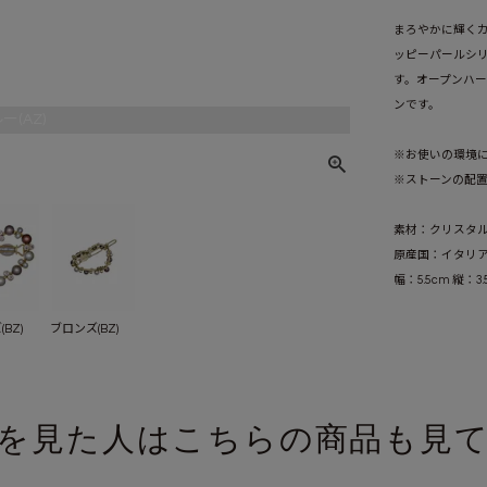
まろやかに輝く
ッピーパールシ
す。オープンハ
ンです。
ー(AZ)
※お使いの環境
※ストーンの配
素材：クリスタ
原産国：イタリ
幅：5.5cm 縦：3
BZ)
ブロンズ(BZ)
を見た人はこちらの商品も見