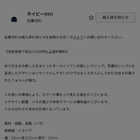
ネイビー(NV)
再入荷お知らせ
在庫切れ
在庫切れは再入荷お知らせを登録かお近くの
ストア
へお問い合わせください。
【会員登録で税込15,000円以上送料無料】
ありのままの美しさをまとったオールインワンの新しいクリップ。究極のシンプルを
追及したデザインはリサイクルしやすいだけではなくその人らしさを引き出す計算さ
れたフォルムが魅力。
※お使いの環境により、カラーが異なって見える場合がございます。
※デザイン配置、バネの強さや本体カラーには個体差がございます。
※かみ合わせが浅めの仕様となっています。
素材：樹脂、真鍮（バネ）
原産国：イタリア
幅：2.5cm 高さ2.3cm 奥行：2.2cm