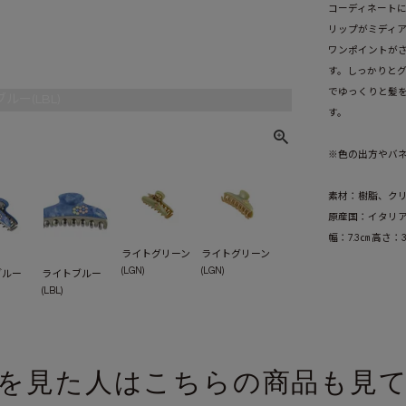
コーディネート
リップがミディ
ワンポイントが
す。しっかりと
でゆっくりと髪
ルー(LBL)
す。
※色の出方やバ
素材：樹脂、ク
原産国：イタリ
幅：7.3㎝ 高さ：3
ライトグリーン
ライトグリーン
(LGN)
(LGN)
ブルー
ライトブルー
(LBL)
を見た人はこちらの商品も見