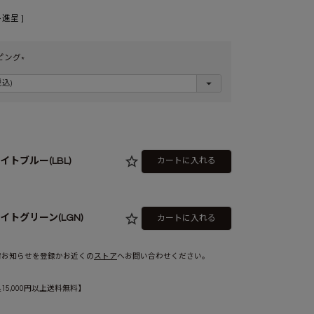
進呈 ]
ピング
(
必
須
)
イトブルー(LBL)
カートに入れる
イトグリーン(LGN)
カートに入れる
荷お知らせを登録かお近くの
ストア
へお問い合わせください。
5,000円以上送料無料】