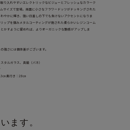
に取り入れやすいエレクトリックなビジューとフレッシュなカラーク
アムサイズで登場。両面に小さなフラワードッツがドッキングされた
さわやかに輝き、強い日差しの下でも負けないアクセントになりま
グリップを掴みメタルコーティングが施された柔らかいレジンコーム
をとかすように留めれば、よりオーガニックな艶感がアップしま
ライトグリーン(LGN)
ネの強さには個体差がございます。
リスタルガラス、真鍮（バネ）
ア
.3㎝ 奥行き：2.8㎝
ています。