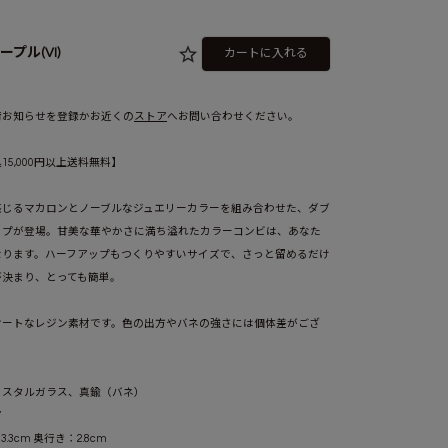
ープル(VI)
カートに入れる
グリーン(GN)
荷お知らせを登録かお近くの
ストア
へお問い合わせください。
5,000円以上送料無料】
感じるマカロンとノーブルなジュエリーカラーを組み合わせた、ダブ
ップが登場。甘美な華やかさに満ち溢れたカラーコンビは、あなた
なります。ハーフアップもつくりやすいサイズで、さっと留めるだけ
が決まり、とっても簡単。
N)
オレンジ(OR)
オレンジ(OR)
パープル(VI)
パープル(VI)
ケートなレジン素材です。色の出方やバネの強さには個体差がござ
リスタルガラス、真鍮（バネ）
ア
3.3cm 奥行き：2.8cm