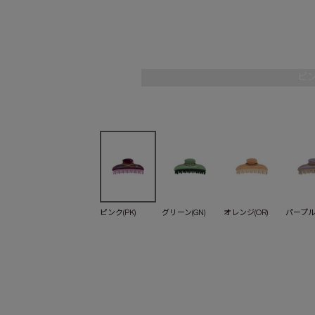
ピン
ピンク(PK)
グリーン(GN)
オレンジ(OR)
パープル(