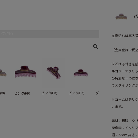
パ
ク(PK)
在庫切れは再入
【会員登録で税込1
ほどける甘さを
ルコラーナクリ
の特別な一つに
でスタイリング
VI)
ピンク(PK)
ピンク(PK)
グリーン(GN)
グリーン(G
ピンク(PK)
※コームはデリ
います。
素材：樹脂、ク
原産国：イタリ
幅：7.3cm 高さ：