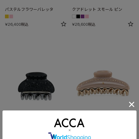
パステルフラワーバレッタ
クアドレット スモール ピン
¥
26,400
¥
28,600
税込
税込
ファントムジュエルクリップ Aサ
ティアラクイーン クリップ Lサイ
イズ
ズ