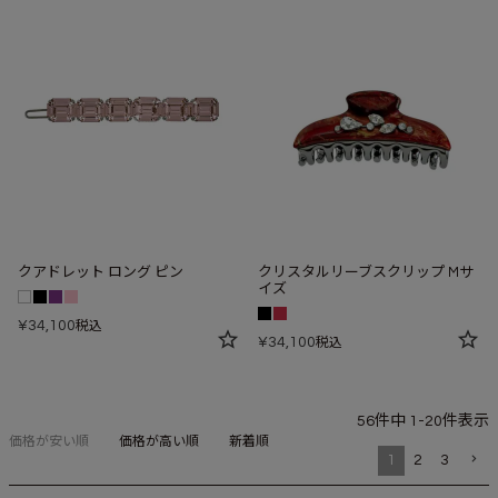
クアドレット ロング ピン
クリスタルリーブスクリップ Mサ
イズ
¥
34,100
税込
¥
34,100
税込
56
件中
1
-
20
件表示
価格が安い順
価格が高い順
新着順
1
2
3