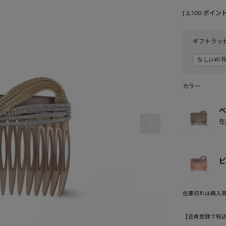
[
2,100
ポイント
ギフトラッ
カラー
ベ
在
ピ
在庫切れは再入
【会員登録で税込1