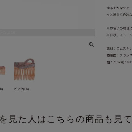
ゆるやかなウェ
っと添えて絶妙
※お使いの環境
ュ(BG)
※形状、ストー
素材：ラムスキ
原産国：フラン
幅：7cm 縦：6.8
K)
ピンク(PK)
を見た人はこちらの商品も見