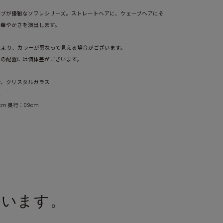
ーブが優雅なソワレシリーズ。ストレートヘアに、ウェーブヘアにそ
な華やかさを演出します。
により、カラーが異なって見える場合がございます。
ピンク(PK)
ンの配置には個体差がございます。
ン、クリスタルガラス
ス
cm 奥行：0.9cm
ています。