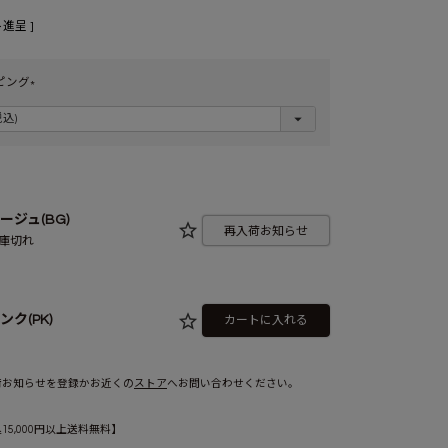
進呈 ]
ピング
(
必
須
)
ージュ(BG)
再入荷お知らせ
庫切れ
ンク(PK)
カートに入れる
荷お知らせを登録かお近くの
ストア
へお問い合わせください。
5,000円以上送料無料】