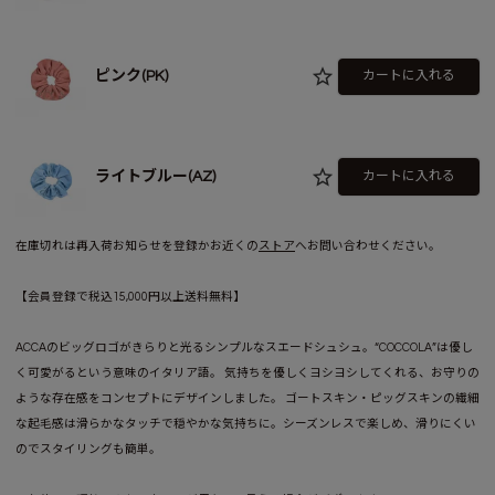
ピンク(PK)
カートに入れる
ライトブルー(AZ)
カートに入れる
在庫切れは再入荷お知らせを登録かお近くの
ストア
へお問い合わせください。
【会員登録で税込15,000円以上送料無料】
ACCAのビッグロゴがきらりと光るシンプルなスエードシュシュ。“COCCOLA”は優し
く可愛がるという意味のイタリア語。 気持ちを優しくヨシヨシしてくれる、お守りの
ような存在感をコンセプトにデザインしました。 ゴートスキン・ピッグスキンの繊細
な起毛感は滑らかなタッチで穏やかな気持ちに。シーズンレスで楽しめ、滑りにくい
のでスタイリングも簡単。