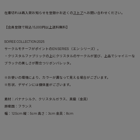
在庫切れは再入荷お知らせを登録かお近くの
ストア
へお問い合わせください。
【会員登録で税込15,000円以上送料無料】
SOIREE COLLECTION 2025
サークルモチーフがポイントのEN SERIES （エン シリーズ）。
・クリスタルファブリックの上にクリスタルのサークルが並び、上品でシャイニーな
ブラックの美しさが際立つリボンバレッタ。
※お使いの環境により、カラーが異なって見える場合がございます。
※形状、デザインには個体差がございます。
素材：バナナシルク、クリスタルガラス、真鍮（金具）
原産国：フランス
幅：12.5cm 縦：5cm 高さ：3cm 金具：8cm