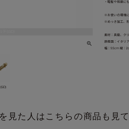
・暗髪や和装に
※お使いの環境
※めっき加工、
ド(GD)
素材：真鍮、ク
原産国：イタリ
幅：9.5cm 縦：
GD)
を見た人はこちらの商品も見