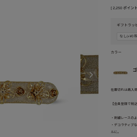
[
2,250
ポイント
ギフトラッ
カラー
ゴ
在庫切れは再入
【会員登録で税込1
・刺繍レースの
・デコラティブ
ルに。