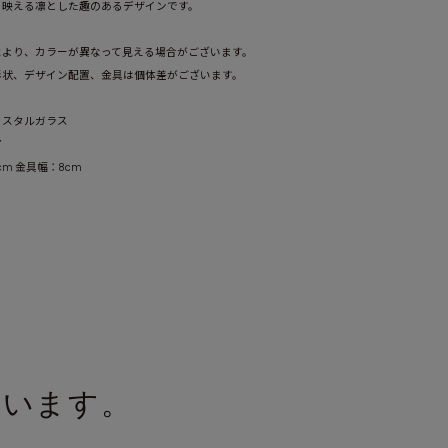
も映える凛とした趣のあるデザインです。
により、カラーが異なって見える場合がございます。
形状、デザイン配置、金具は個体差がございます。
ゴールド(GD)
リスタルガラス
ア
2cm 金具幅：8cm
ています。