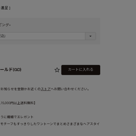
進呈 ]
ピング
(
必
須
)
ールド(GD)
カートに入れる
荷お知らせを登録かお近くの
ストア
へお問い合わせください。
5,000円以上送料無料】
ように繊細でエレガント
なモチーフもすっきりしたワントーンでまとめさまざまなヘアスタイ