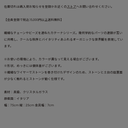
在庫切れは再入荷お知らせを登録かお近くの
ストア
へお問い合わせください。
【会員登録で税込15,000円以上送料無料】
繊細なチェーンやビーズを連ねたカテーナシリーズ。幾何学的なパーツの連鎖が互い
に共鳴し、クールな秩序とバイタリティあふれるオーガニックな世界観を表現してい
ます。
※お使いの環境により、カラーが異なって見える場合がございます。
※形状、めっきには個体差がございます。
※繊細なワイヤーでストーンを巻き付けたデザインのため、ストーンと土台の設置面
が少なく触れるとストーンが動く仕様です。
素材：真鍮、クリスタルガラス
原産国：イタリア
幅：7.5cm 縦：2.5cm 金具幅：7cm