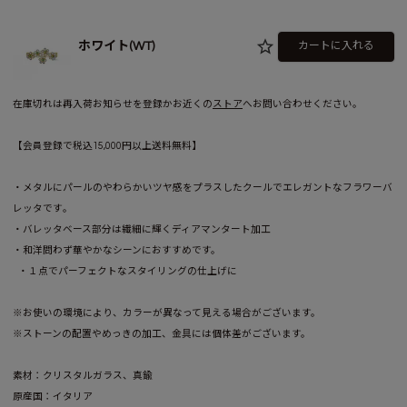
ホワイト(WT)
カートに入れる
在庫切れは再入荷お知らせを登録かお近くの
ストア
へお問い合わせください。
【会員登録で税込15,000円以上送料無料】
・メタルにパールのやわらかいツヤ感を​プラスしたクールでエレガントなフラワーバ
レッタです​。
・バレッタベース部分は繊細に輝くディアマンタート加工​
・和洋問わず華やかなシーンにおすすめです。 ​
・１点でパーフェクトなスタイリングの仕上げに
※お使いの環境により、カラーが異なって見える場合がございます。
※ストーンの配置やめっきの加工、金具には個体差がございます。
素材：クリスタルガラス、真鍮
原産国：イタリア