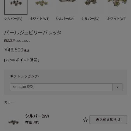
シルバー(SV)
ホワイト(WT)
シルバー(SV)
シルバー(SV)
ホワイト(WT)
パールジュビリーバレッタ
商品番号
20323020
¥
49,500
税込
[
2,700
ポイント進呈 ]
ギフトラッピング
(
必
須
)
カラー
シルバー(SV)
再入荷お知らせ
在庫切れ