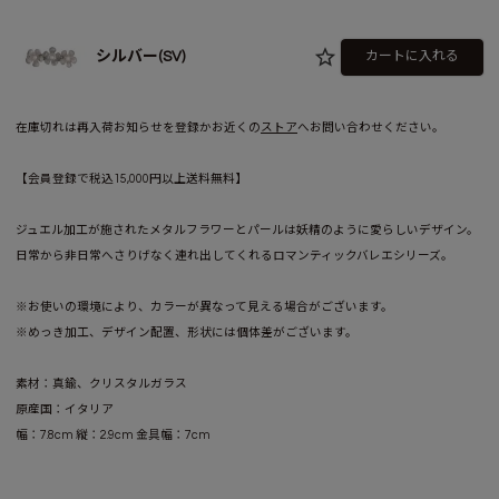
シルバー(SV)
カートに入れる
在庫切れは再入荷お知らせを登録かお近くの
ストア
へお問い合わせください。
【会員登録で税込15,000円以上送料無料】
ジュエル加工が施されたメタルフラワーとパールは妖精のように愛らしいデザイン。
日常から非日常へさりげなく連れ出してくれるロマンティックバレエシリーズ。
※お使いの環境により、カラーが異なって見える場合がございます。
※めっき加工、デザイン配置、形状には個体差がございます。
素材：真鍮、クリスタルガラス
原産国：イタリア
幅：7.8cm 縦：2.9cm 金具幅：7cm