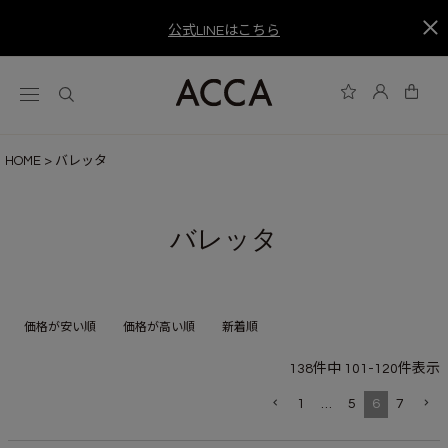
公式LINEはこちら
HOME
バレッタ
バレッタ
価格が安い順
価格が高い順
新着順
138
件中
101
-
120
件表示
1
…
5
6
7