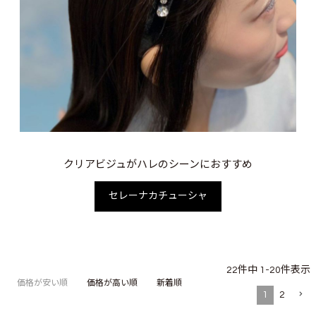
クリアビジュがハレのシーンにおすすめ
セレーナカチューシャ
22
件中
1
-
20
件表示
価格が安い順
価格が高い順
新着順
1
2