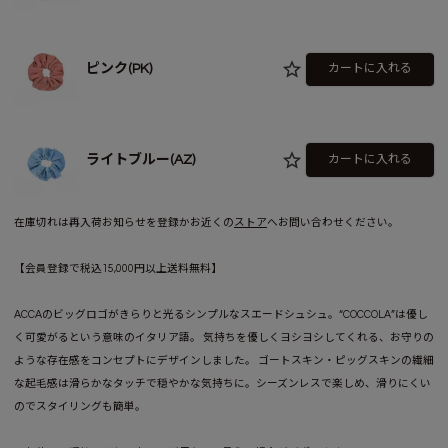
ピンク(PK)
カートに入れる
ライトブルー(AZ)
カートに入れる
在庫切れは再入荷お知らせを登録かお近くの
ストア
へお問い合わせください。
【会員登録で税込15,000円以上送料無料】
ACCAのビッグロゴがきらりと光るシンプルなスエードシュシュ。“COCCOLA”は優し
く可愛がるという意味のイタリア語。 気持ちを優しくヨシヨシしてくれる、お守りの
ような存在感をコンセプトにデザインしました。 ゴートスキン・ピッグスキンの繊細
な起毛感は滑らかなタッチで穏やかな気持ちに。シーズンレスで楽しめ、滑りにくい
のでスタイリングも簡単。