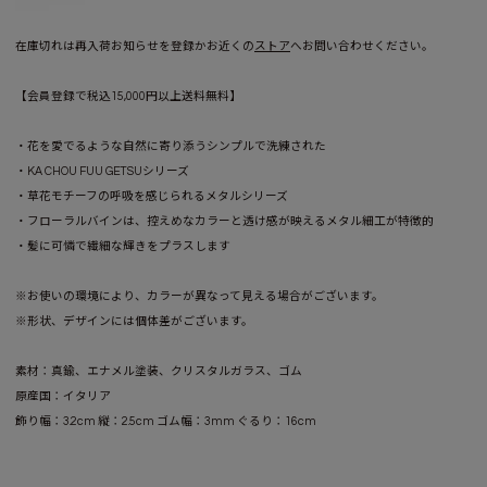
在庫切れは再入荷お知らせを登録かお近くの
ストア
へお問い合わせください。
【会員登録で税込15,000円以上送料無料】
・花を愛でるような自然に寄り添うシンプルで洗練された
・KA CHOU FUU GETSUシリーズ
・草花モチーフの呼吸を感じられるメタルシリーズ
・フローラルバインは、控えめなカラーと透け感が映えるメタル細工が特徴的
・髪に可憐で繊細な輝きをプラスします
※お使いの環境により、カラーが異なって見える場合がございます。
※形状、デザインには個体差がございます。
素材：真鍮、エナメル塗装、クリスタルガラス、ゴム
原産国：イタリア
飾り幅：3.2cm 縦：2.5cm ゴム幅：3mm ぐるり：16cm