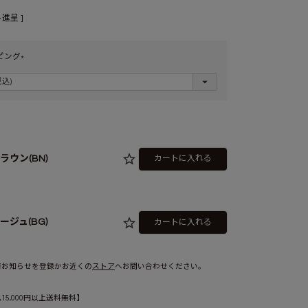
進呈 ]
ピング
(
必
須
)
ラウン(BN)
カートに入れる
ージュ(BG)
カートに入れる
荷お知らせを登録かお近くの
ストア
へお問い合わせください。
5,000円以上送料無料】