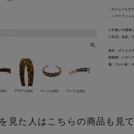
・カジュアルダ
・ヘアとファッ
※お使いの環境
ン(BN)
※形状、金具、
素材：ポリエス
原産国：イタリ
幅：13cm 縦：1
ブラウン(BN)
BN)
ベージュ(BG)
ベージュ(BG)
を見た人はこちらの商品も見