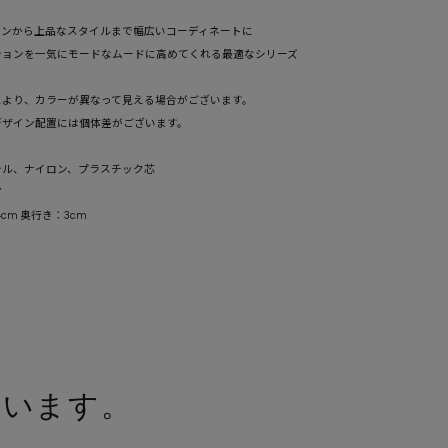
ウンから上品なスタイルまで幅広いコーディネートに
ションを一気にモードなムードに高めてくれる最適なシリーズ
により、カラーが異なって見える場合がございます。
ベージュ(BG)
デザイン配置には個体差がございます。
テル、ナイロン、プラスチック芯
ア
4cm 奥行き：3cm
ています。