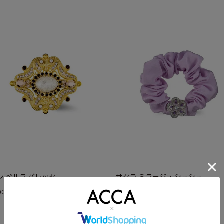
ン ぺルラ バレッタ
サクラ ミラージュ シュシュ
¥
000
38,500
(税込)
(税込)