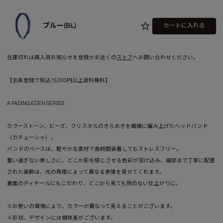
ブルー(BL)
カートに入れる
在庫切れは再入荷お知らせを登録かお近くの
ストア
へお問い合わせください。
【会員登録で税込15,000円以上送料無料】
A FADING EDEN SERIES
カラーストーン、ビーズ、クリスタルのきらめきを繊細に編み上げたヘッドバンド
（カチューシャ）。
バンドのベースは、軽やかな素材で長時間装着してもストレスフリー。
整い過ぎない美しさに、どこか影を感じさせる色彩が溶け込み、細部まで丁寧に配置
された装飾は、光の角度によって異なる表情を見せてくれます。
裏面のディテールにもこだわり、どこから見ても隙のない仕上がりに。
※お使いの環境により、カラーが異なって見えることがございます。
※形状、デザインには個体差がございます。