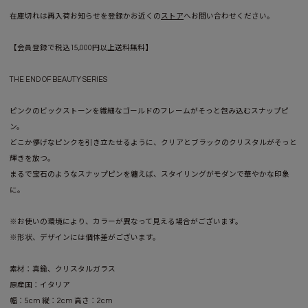
在庫切れは再入荷お知らせを登録かお近くの
ストア
へお問い合わせください。
【会員登録で税込15,000円以上送料無料】
THE END OF BEAUTY SERIES
ピンクのビックストーンを繊細なゴールドのフレームがそっと包み込むスナップピ
ン。
どこか儚げなピンクを引き立たせるように、クリアとブラックのクリスタルがそっと
輝きを放つ。
まるで宝石のようなスナップピンを纏えば、スタイリングがモダンで華やかな印象
に。
※お使いの環境により、カラーが異なって見える場合がございます。
※形状、デザインには個体差がございます。
素材：真鍮、クリスタルガラス
原産国：イタリア
幅：5cm 縦：2cm 高さ：2cm