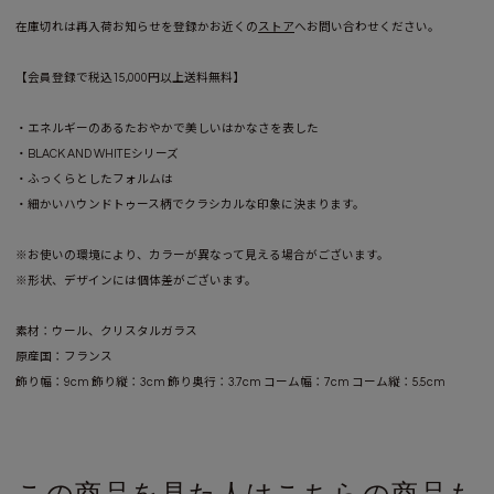
在庫切れは再入荷お知らせを登録かお近くの
ストア
へお問い合わせください。
【会員登録で税込15,000円以上送料無料】
・エネルギーのあるたおやかで美しいはかなさを表した
・BLACK AND WHITEシリーズ
・ふっくらとしたフォルムは
・細かいハウンドトゥース柄でクラシカルな印象に決まります。
※お使いの環境により、カラーが異なって見える場合がございます。
※形状、デザインには個体差がございます。
素材：ウール、クリスタルガラス
原産国：フランス
飾り幅：9cm 飾り縦：3cm 飾り奥行：3.7cm コーム幅：7cm コーム縦：5.5cm