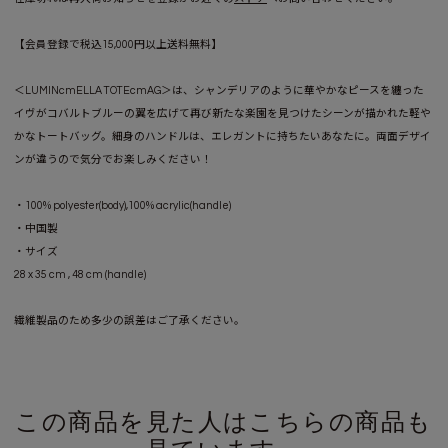
【会員登録で税込15,000円以上送料無料】
＜LUMINcmELLA TOTEcmAG＞は、シャンデリアのように華やかなピースを纏った
イヴがコバルトブルーの翼を広げて再び新たな楽園を見つけたシーンが描かれた軽や
かなトートバッグ。細身のハンドルは、エレガントに持ちたいあなたに。両面デザイ
ンが違うので気分でお楽しみください！
・100% polyester(body),100% acrylic(handle)
・中国製
・サイズ
28 x 35 cm , 48 cm (handle)
繊維製品のため多少の誤差はご了承ください。
この商品を見た人はこちらの商品も