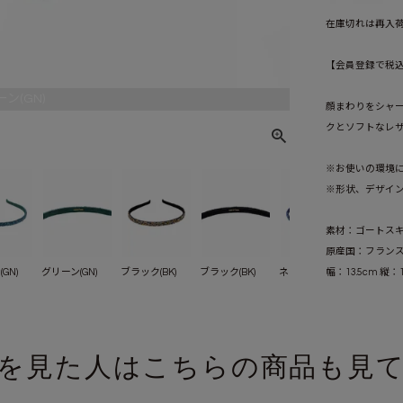
在庫切れは再入
【会員登録で税込1
ン(GN)
顔まわりをシャ
クとソフトなレ
※お使いの環境
※形状、デザイ
素材：ゴートス
原産国：フラン
幅：13.5cm 縦：1
GN)
グリーン(GN)
ブラック(BK)
ブラック(BK)
ネイビー(NV)
ネイビー(N
を見た人はこちらの商品も見