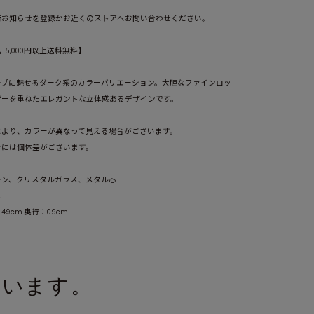
荷お知らせを登録かお近くの
ストア
へお問い合わせください。
5,000円以上送料無料】
ブラック(BK)
ープに魅せるダーク系のカラーバリエーション。大胆なファインロッ
ザーを重ねたエレガントな立体感あるデザインです。
により、カラーが異なって見える場合がございます。
ンには個体差がございます。
キン、クリスタルガラス、メタル芯
ス
4.9cm 奥行：0.9cm
V)
ネイビー(NV)
ています。