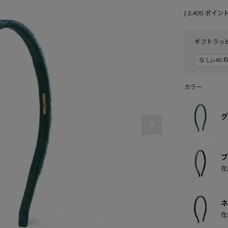
[
2,400
ポイント
ギフトラッ
カラー
グ
ブ
在
ネ
在