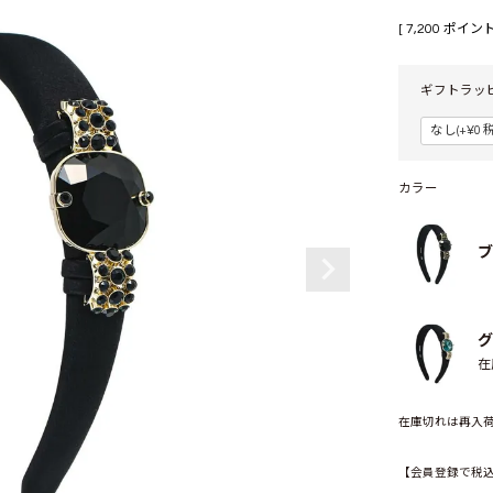
[
7,200
ポイント
ギフトラッ
カラー
ブ
グ
在
在庫切れは再入
【会員登録で税込1