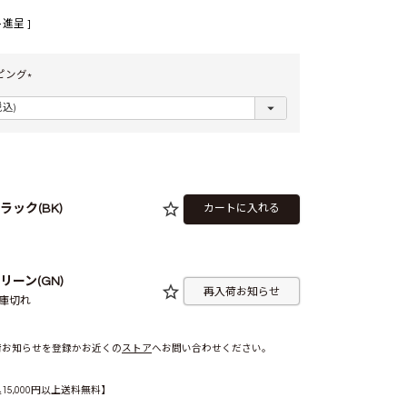
進呈 ]
ピング
(
必
須
)
ラック(BK)
カートに入れる
リーン(GN)
再入荷お知らせ
庫切れ
荷お知らせを登録かお近くの
ストア
へお問い合わせください。
5,000円以上送料無料】