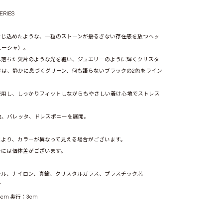
SERIES
封じ込めたような、一粒のストーンが揺るぎない存在感を放つヘッ
ューシャ）。
グリーン(GN)
れ落ちた欠片のような光を纏い、ジュエリーのように輝くクリスタ
ドは、静かに息づくグリーン、何も語らないブラックの2色をライン
使用し、しっかりフィットしながらもやさしい着け心地でストレス
他、バレッタ、ドレスポニーを展開。
により、カラーが異なって見える場合がございます。
ンには個体差がございます。
テル、ナイロン、真鍮、クリスタルガラス、プラスチック芯
ア
4cm 奥行：3cm