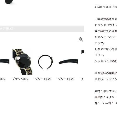
A FADING EDEN 
一瞬の煌めきを
ドバンド（カチ
ク(BK)
夢が砕けてこぼ
ルのヘッドバン
ナップ。
しなやかな芯を
フリー。
ヘッドバンドの
※お使いの環境
BK)
ブラック(BK)
グリーン(GN)
グリーン(GN)
グリーン(GN)
※形状、デザイ
素材：ポリエス
原産国：イタリ
幅：13cm 縦：1