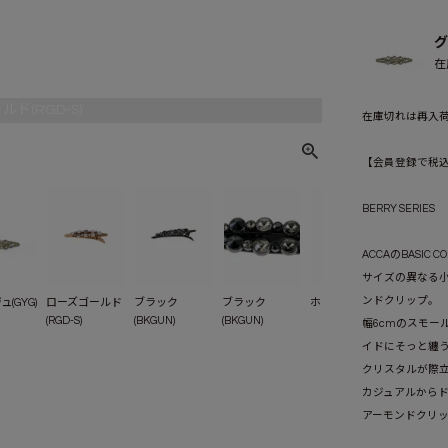
グ
在
ド(RGD-S)
在庫切れは再入
【会員登録で税込1
BERRY SERIES
ACCAのBASIC
サイズの異なる
ンドクリップ。
(GYG)
ローズゴールド
ブラック
ブラック
ホワイト(CL)
ホワイト(C
(RGD-S)
(BKGUN)
(BKGUN)
幅6cmのスモー
イドにそっと纏
クリスタルが際
カジュアルから
アーモンドクリ