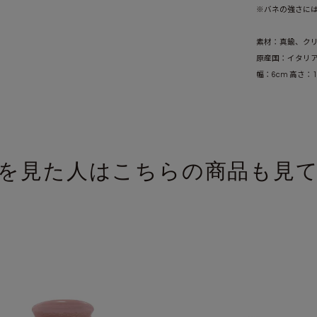
※バネの強さに
素材：真鍮、ク
原産国：イタリ
幅：6cm 高さ：1.
を見た人はこちらの商品も見