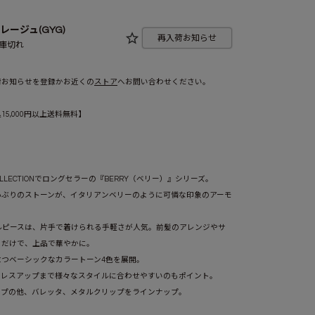
レージュ(GYG)
再入荷お知らせ
庫切れ
ブラック(BKGUN)
荷お知らせを登録かお近くの
ストア
へお問い合わせください。
5,000円以上送料無料】
 COLLECTIONでロングセラーの『BERRY（ベリー）』シリーズ。
小ぶりのストーンが、イタリアンベリーのように可憐な印象のアーモ
L)
グレージュ(GYG)
グレージュ(GYG)
ルピースは、片手で着けられる手軽さが人気。前髪のアレンジやサ
うだけで、上品で華やかに。
立つベーシックなカラートーン4色を展開。
ドレスアップまで様々なスタイルに合わせやすいのもポイント。
ップの他、バレッタ、メタルクリップをラインナップ。