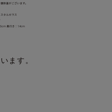
は個体差がございます。
リスタルガラス
ア
5cm 奥行き：1.4cm
ています。