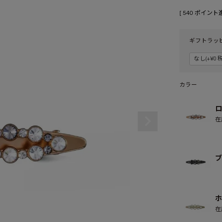
[
540
ポイント進
ギフトラッ
カラー
ロ
在
ブ
ホ
在