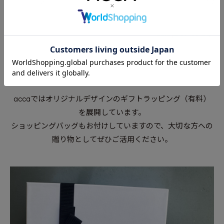
¥
30,800
税込
22
件中
21
-
22
件表示
価格が安い順
価格が高い順
新着順
1
2
accaではオリジナルデザインのギフトラッピング（有料）
を展開しています。
ショッピングバッグもお付けしていますので、大切な方への
贈り物としてぜひご活用ください。